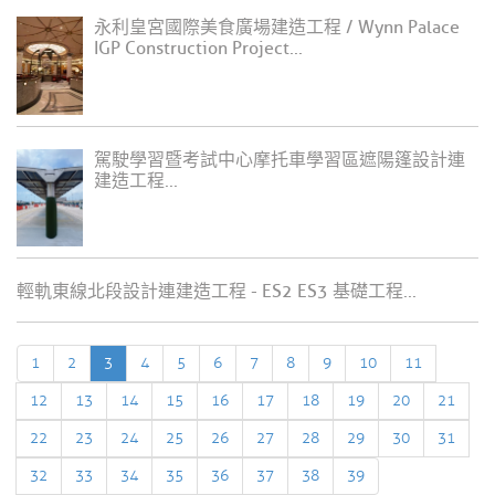
永利皇宮國際美食廣場建造工程 / Wynn Palace
IGP Construction Project...
駕駛學習暨考試中心摩托車學習區遮陽篷設計連
建造工程...
輕軌東線北段設計連建造工程 - ES2 ES3 基礎工程...
1
2
3
4
5
6
7
8
9
10
11
12
13
14
15
16
17
18
19
20
21
22
23
24
25
26
27
28
29
30
31
32
33
34
35
36
37
38
39